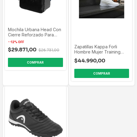
Mochila Urbana Head Con
Cierre Reforzado Para
Notebook
-
-12
%
OFF
Zapatillas Kappa Forli
$29.871,00
$26.731,00
Hombre Mujer Training
Sport Fitness
$44.990,00
COMPRAR