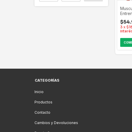
Muscu
Entre
Atomi
$54.
25/26
3
x
$1
25421
interé
CATEGORÍAS
Inicio
Productos
Contacto
Cambios y Devoluciones