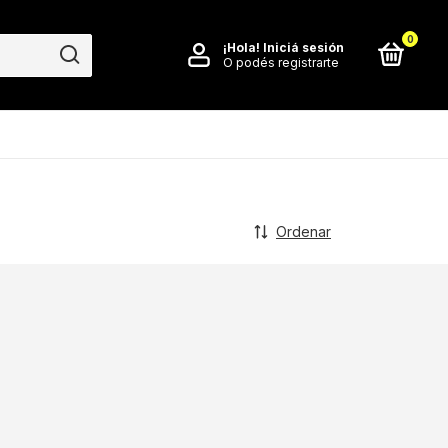
0
¡Hola!
Iniciá sesión
O podés registrarte
Ordenar