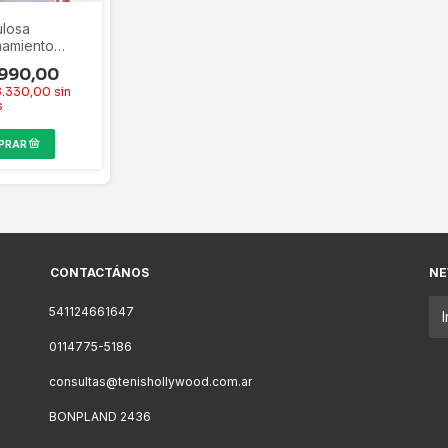
losa
namiento
k San Lorenzo
990,00
 Blanco
8.330,00
sin
3 S
s
CONTACTÁNOS
NE
541124661647
0114775-5186
consultas@tenishollywood.com.ar
BONPLAND 2436